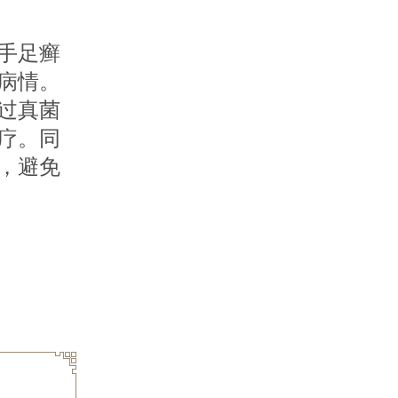
手足癣
病情。
过真菌
疗。同
，避免