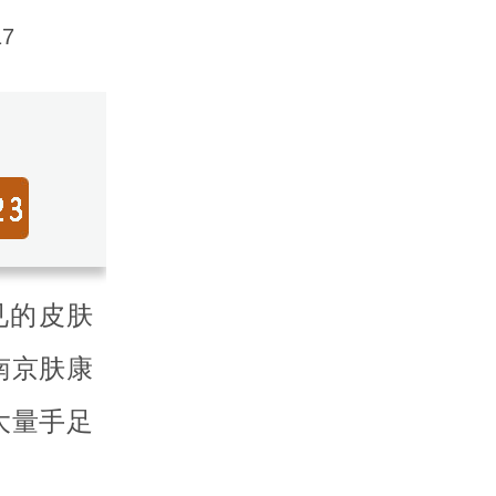
7
的皮肤
南京肤康
大量手足