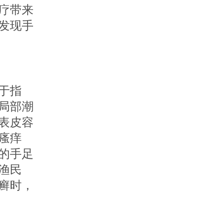
疗带来
发现手
于指
局部潮
表皮容
瘙痒
的手足
渔民
癣时，