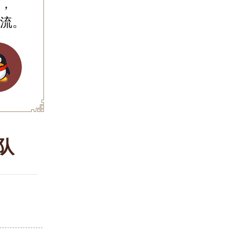
，
流。
队