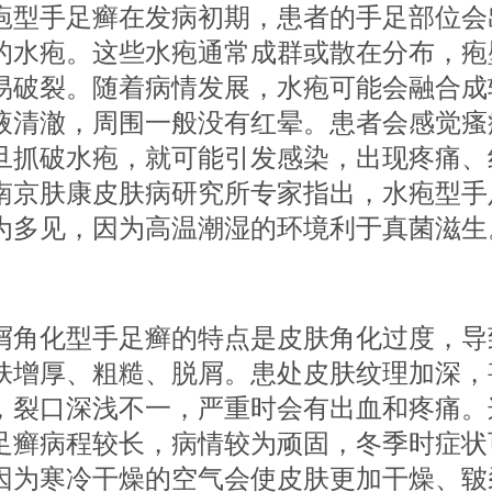
手足癣在发病初期，患者的手足部位会
的水疱。这些水疱通常成群或散在分布，疱
易破裂。随着病情发展，水疱可能会融合成
液清澈，周围一般没有红晕。患者会感觉瘙
旦抓破水疱，就可能引发感染，出现疼痛、
南京肤康皮肤病研究所专家指出，水疱型手
为多见，因为高温潮湿的环境利于真菌滋生
化型手足癣的特点是皮肤角化过度，导
肤增厚、粗糙、脱屑。患处皮肤纹理加深，
，裂口深浅不一，严重时会有出血和疼痛。
足癣病程较长，病情较为顽固，冬季时症状
因为寒冷干燥的空气会使皮肤更加干燥、皲