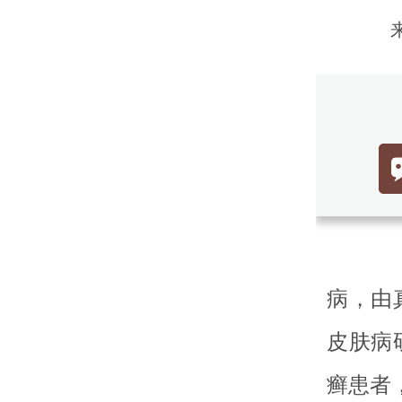
手
病，由
皮肤病
癣患者