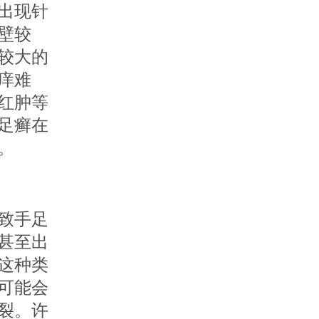
出现针
壁较
较大的
痒难
红肿等
足癣在
。
致手足
甚至出
这种类
可能会
裂。许