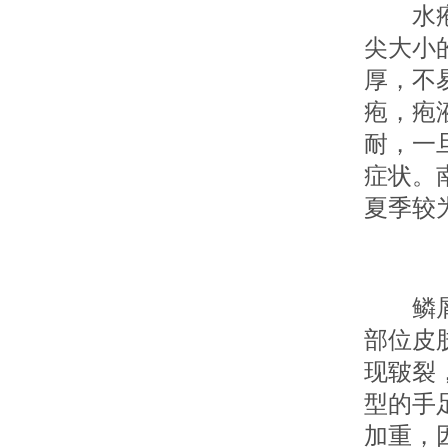
水疱型
尖大小
厚，不
疱，疱
耐，一
症状。
夏季较
鳞屑角
部位皮
现皲裂
型的手
加重，