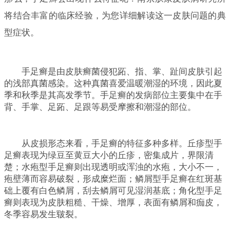
将结合丰富的临床经验，为您详细解读这一皮肤问题的典
型症状。
手足癣是由皮肤癣菌侵犯跖、指、掌、趾间皮肤引起
的浅部真菌感染。这种真菌喜爱温暖潮湿的环境，因此夏
季和秋季是其高发季节。手足癣的发病部位主要集中在手
背、手掌、足跖、足跟等易受摩擦和潮湿的部位。
从皮损形态来看，手足癣的特征多种多样。丘疹型手
足癣表现为绿豆至黄豆大小的丘疹，密集成片，界限清
楚；水疱型手足癣则出现透明或浑浊的水疱，大小不一，
疱壁薄而容易破裂，形成糜烂面；鳞屑型手足癣在红斑基
础上覆有白色鳞屑，刮去鳞屑可见湿润基底；角化型手足
癣则表现为皮肤粗糙、干燥、增厚，表面有鳞屑和痂皮，
冬季容易发生皲裂。