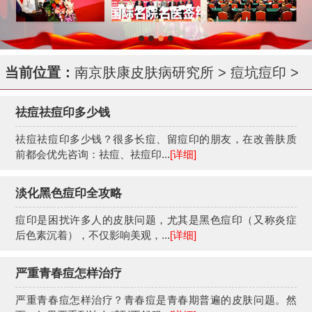
当前位置：
南京肤康皮肤病研究所
>
痘坑痘印
>
祛痘祛痘印多少钱
祛痘祛痘印多少钱？很多长痘、留痘印的朋友，在改善肤质
前都会优先咨询：祛痘、祛痘印...
[详细]
淡化黑色痘印全攻略
痘印是困扰许多人的皮肤问题，尤其是黑色痘印（又称炎症
后色素沉着），不仅影响美观，...
[详细]
严重青春痘怎样治疗
严重青春痘怎样治疗？青春痘是青春期普遍的皮肤问题。然