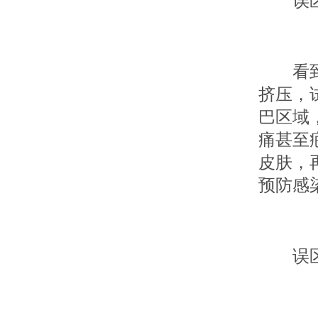
误区二
看到胸
挤压，
巴区域
痛甚至
皮肤，
预防感
误区三