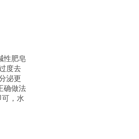
碱性肥皂
过度去
分泌更
正确做法
即可，水