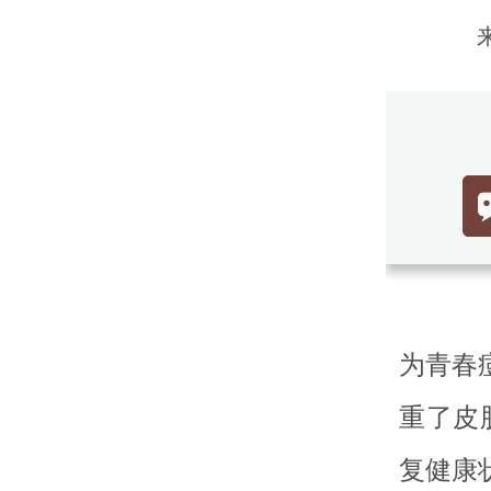
胸
为青春
重了皮
复健康