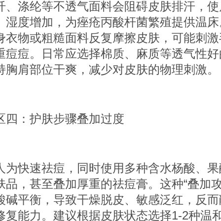
涤纶等不透气面料会阻碍皮肤排汗，使
、湿度增加，为痤疮丙酸杆菌繁殖提供温床
身衣物或粗糙面料反复摩擦皮肤，可能刺激
重痘痘。日常应选择棉质、麻质等透气性好
持胸肩部位干爽，减少对皮肤的物理刺激。
：护肤步骤叠加过度
快速祛痘，同时使用多种含水杨酸、果
肤品，甚至叠加厚重的祛痘膏。这种“叠加攻
酸碱平衡，导致干燥脱皮、敏感泛红，反而
修复能力。建议根据皮肤状态选择1-2种温