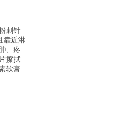
粉刺针
且靠近淋
肿、疼
片擦拭
素软膏