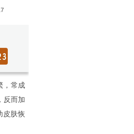
7
繁，常成
，反而加
助皮肤恢