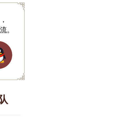
，
流。
队