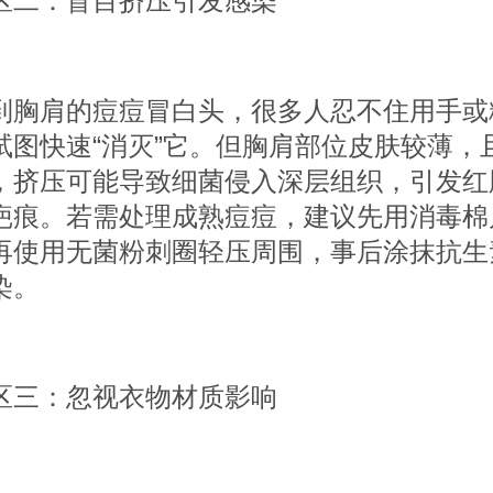
：盲目挤压引发感染
肩的痘痘冒白头，很多人忍不住用手或
试图快速“消灭”它。但胸肩部位皮肤较薄，
，挤压可能导致细菌侵入深层组织，引发红
疤痕。若需处理成熟痘痘，建议先用消毒棉
再使用无菌粉刺圈轻压周围，事后涂抹抗生
染。
：忽视衣物材质影响