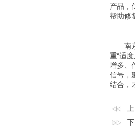
产品，
帮助修
南京肤
重“适
增多、
信号，
结合，
上
下