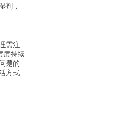
湿剂，
理需注
痘痘持续
问题的
活方式