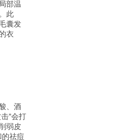
局部温
。此
毛囊发
的衣
酸、酒
击”会打
削弱皮
和的祛痘