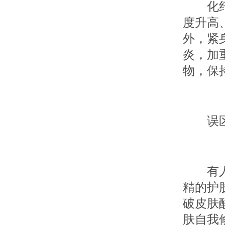
化纤、
度升高
外，紧
炎，加
物，保
误区四
有人为
精的护
破皮肤
肤自我