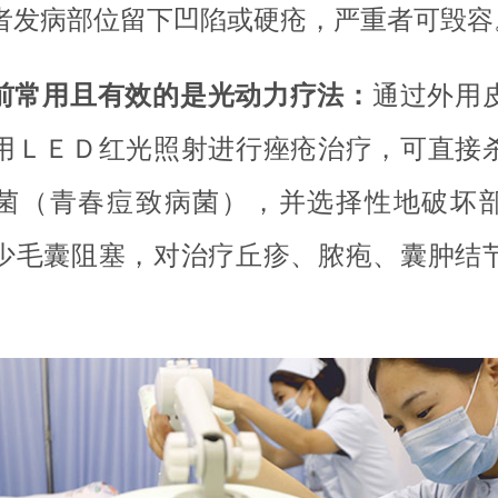
者发病部位留下凹陷或硬疮，严重者可毁容
前常用且有效的是光动力疗法：
通过外用
用ＬＥＤ红光照射进行痤疮治疗，可直接
菌（青春痘致病菌），并选择性地破坏
少毛囊阻塞，对治疗丘疹、脓疱、囊肿结