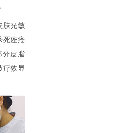
。
皮肤光敏
杀死痤疮
部分皮脂
节疗效显