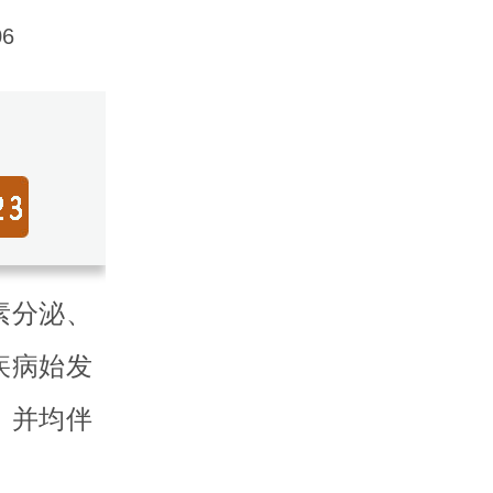
6
素分泌、
疾病始发
，并均伴