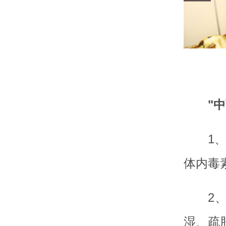
"
1
体内毒
2
湿、疏