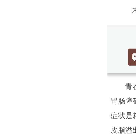
青
胃肠障
症状是
皮脂溢