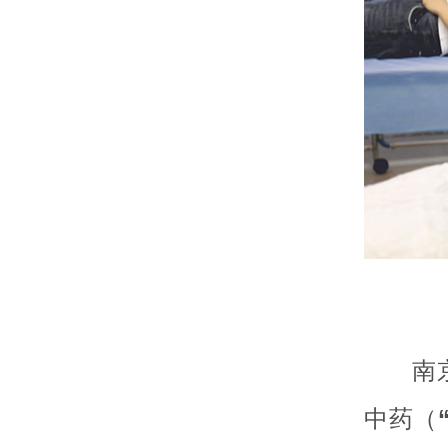
南
中药（