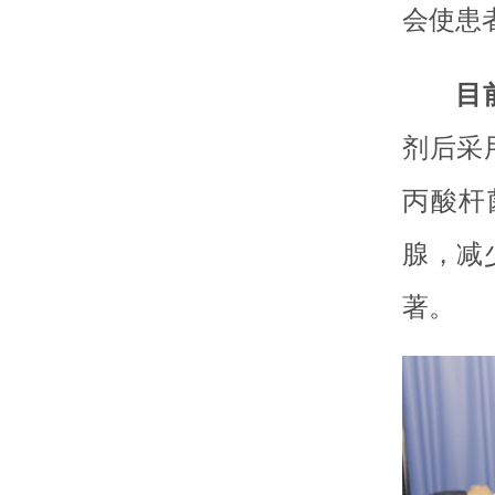
会使患
目
剂后采
丙酸杆
腺，减
著。