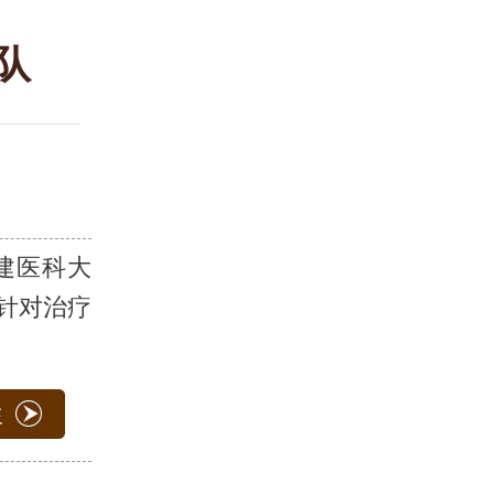
队
建医科大
,针对治疗