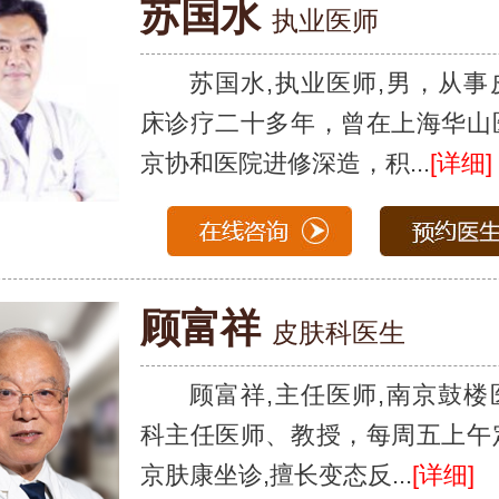
苏国水
执业医师
苏国水,执业医师,男，从事
床诊疗二十多年，曾在上海华山
京协和医院进修深造，积...
[详细]
顾富祥
皮肤科医生
顾富祥,主任医师,南京鼓楼
科主任医师、教授，每周五上午
京肤康坐诊,擅长变态反...
[详细]