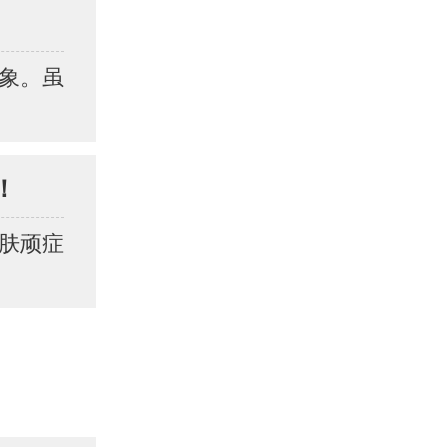
象。虽
！
肤顽症