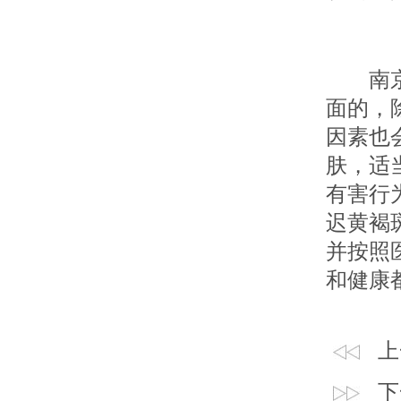
南京皮
面的，
因素也
肤，适
有害行
迟黄褐
并按照
和健康
上
下