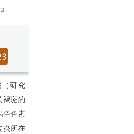
3
（研究
黄褐斑的
褐色色素
皮炎所在