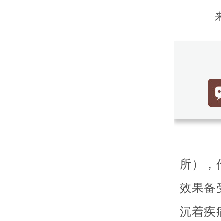
南
所），
效果备
沉着疾