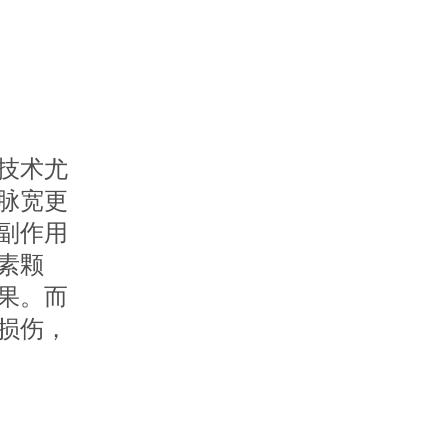
技术尤
脉宽更
副作用
素颗
果。而
损伤，