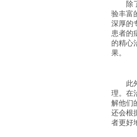
除了先
验丰富
深厚的
患者的
的精心
果。
此外，
理。在
解他们
还会根
者更好