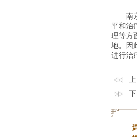
南京皮
平和治
理等方
地。因
进行治
上
下