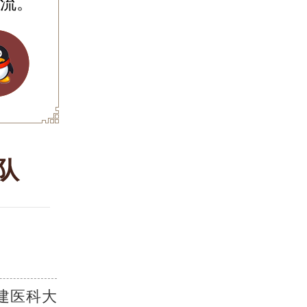
流。
队
建医科大