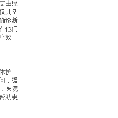
支由经
仅具备
确诊断
在他们
疗效
体护
问，缓
，医院
帮助患