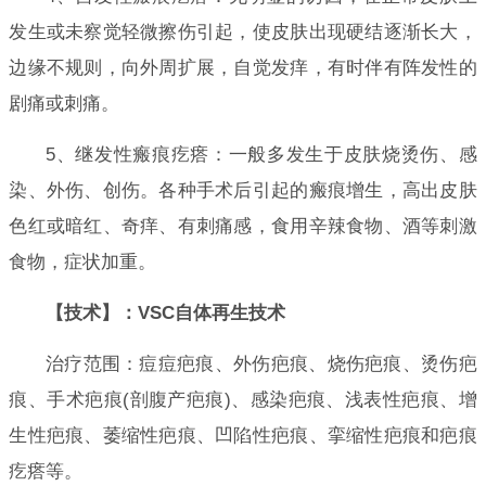
发生或未察觉轻微擦伤引起，使皮肤出现硬结逐渐长大，
边缘不规则，向外周扩展，自觉发痒，有时伴有阵发性的
剧痛或刺痛。
5、继发性瘢痕疙瘩：一般多发生于皮肤烧烫伤、感
染、外伤、创伤。各种手术后引起的瘢痕增生，高出皮肤
色红或暗红、奇痒、有刺痛感，食用辛辣食物、酒等刺激
食物，症状加重。
【技术】：VSC自体再生技术
治疗范围：痘痘疤痕、外伤疤痕、烧伤疤痕、烫伤疤
痕、手术疤痕(剖腹产疤痕)、感染疤痕、浅表性疤痕、增
生性疤痕、萎缩性疤痕、凹陷性疤痕、挛缩性疤痕和疤痕
疙瘩等。